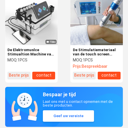
De Elektromuslce
De Stimulatiemateriaal
Stimualtion Machine van
van de touch screen
450KHZ Tecar Physcial
Elektrospier met 5
MOQ:
1PCS
MOQ:
1PCS
met Schokgolftherapie
Verschillende
Prijs:
Bespreekbaar
Groottezender
Beste prijs
contact
Beste prijs
contact
Bespaar je tijd
Laat ons met u contact opnemen met de
beste producten.
Geef uw vereiste