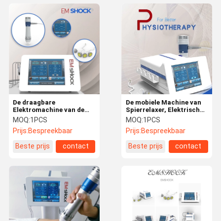
De draagbare
De mobiele Machine van
Elektromachine van de
Spierrelaxer, Elektrische
Spierstimulator, 5 de
schokmachine voor
MOQ:
1PCS
MOQ:
1PCS
Verschillende Machine
Spieren Gemakkelijk
Prijs:
Bespreekbaar
Prijs:
Bespreekbaar
van het Grootteems
Gebruik
Vermageringsdieet
Beste prijs
contact
Beste prijs
contact