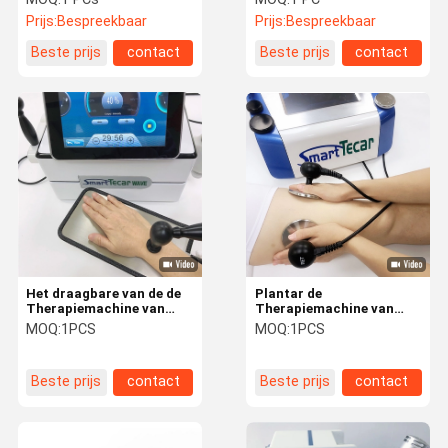
Opheffen
klank voor
Prijs:
Bespreekbaar
Prijs:
Bespreekbaar
Lichaamsvermageringsdieet
Sportverwonding
Beste prijs
contact
Beste prijs
contact
Het draagbare van de de
Plantar de
Therapiemachine van
Therapiemachine van
448K Tecar Materiaal van
Fasciitis Tecar voor de
MOQ:
1PCS
MOQ:
1PCS
de de Schokgolftherapie
Hulp van de Lichaamspijn
Beste prijs
contact
Beste prijs
contact