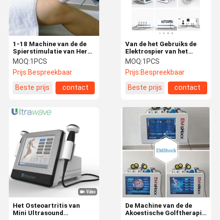
1-18 Machine van de de
Van de het Gebruiks de
Spierstimulatie van Herz
Elektrospier van het
de Elektro voor Cellulite-
gewichtsverlies van de de
MOQ:
1PCS
MOQ:
1PCS
Vermindering/de Hulp van
Stimulatiemachine
Prijs:
Bespreekbaar
Prijs:
Bespreekbaar
de Lichaamspijn
Compacte Grootte
Beste prijs
contact
Beste prijs
contact
Huis
Producten
Ongeveer
Fabrieksreis
Ons
Het Osteoartritis van
De Machine van de de
Mini Ultrasound
Akoestische Golftherapie