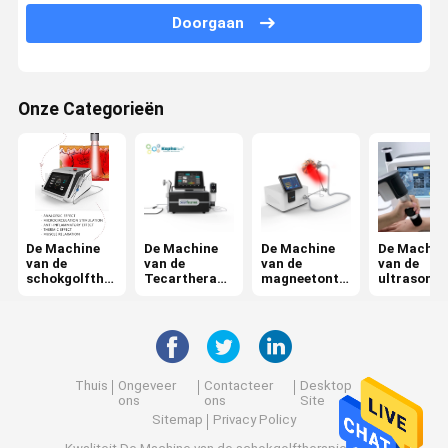
Doorgaan
Jet Peel Machine
De elektromachine van de Spierstimulatie
Onze Categorieën
De Machine van de ultrasone klankfysiotherapie
Photodynamic Therapiemachine
Radiofrequentiemachine
Microneedling Verwaarloosbaar rf
De Machine
De Machine
De Machine
De Machin
van de
van de
van de
van de
schokgolfthe
Tecartherapi
magneetonts
ultrasone
De Machine van de laserfysiotherapie
rapie
e
tekingstherap
klankthera
ie
Thuis
Ongeveer
Contacteer
Desktop
ons
ons
Site
Sitemap
Privacy Policy