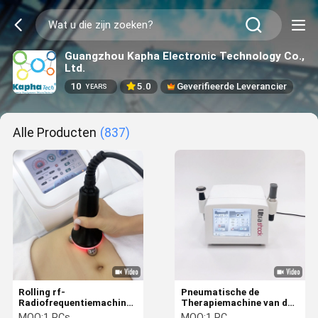
Guangzhou Kapha Electronic Technology Co.,
Ltd.
10
5.0
Geverifieerde Leverancier
YEARS
Alle Producten
(837)
Rolling rf-
Pneumatische de
Radiofrequentiemachine
Therapiemachine van de
voor Gezicht het
Schokgolfeswt Ultrasone
MOQ:
1 PCs
MOQ:
1 PC