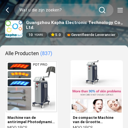
Guangzhou Kapha Electronic Technology Co.,
Ltd.
10
5.0
Geverifieerde Leverancier
YEARS
Alle Producten
(837)
Machine van de
De compacte Machine
antirimpel Photodynamic
van de Grootte
Therapie voor van het
Photodynamic Therapie
MOQ:
1PCS
MOQ:
1PCS