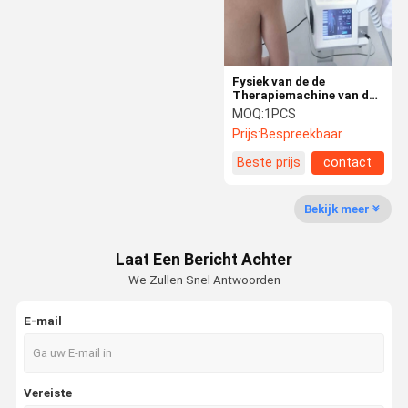
Fysiek van de de
Therapiemachine van de
Luchtdruk het
MOQ:
1PCS
Huisgebruik voor de Hulp
Prijs:
Bespreekbaar
1-21HZ van de
Lichaamspijn
Beste prijs
contact
Bekijk meer
Laat Een Bericht Achter
We Zullen Snel Antwoorden
E-mail
Huis
Producten
Ongeveer
Fabrieksreis
Ons
Vereiste