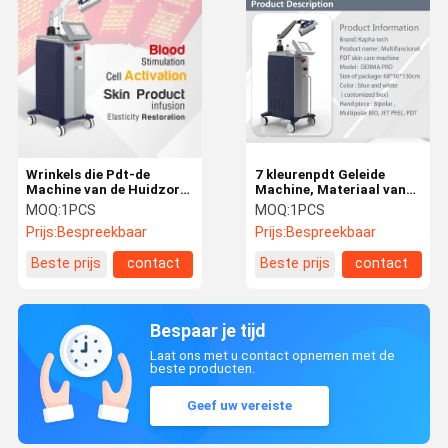
Wrinkels die Pdt-de
7 kleurenpdt Geleide
Machine van de Huidzorg,
Machine, Materiaal van
Machine van de 5 Kleuren
de de Huidzorg van 650W
MOQ:
1PCS
MOQ:
1PCS
de Rode Blauwe Gele
het Gezichts Geen
Prijs:
Bespreekbaar
Prijs:
Bespreekbaar
Gezichts Lichte Therapie
Onderbrekings
verwijderen
Gemakkelijk Gebruik
Beste prijs
contact
Beste prijs
contact
Bespaar je tijd
Laat ons met u contact opnemen met de
beste producten.
Geef uw vereiste