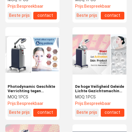
Acnebehandeling/Pigment
voor de Hoge Veiligheid
Prijs:
Bespreekbaar
Prijs:
Bespreekbaar
Verwijdering
van de
Rimpelverwijdering
Beste prijs
contact
Beste prijs
contact
Photodynamic Geschikte
De hoge Veiligheid Geleide
Verrichting tegen
Lichte Gezichtsmachine,
ontstekingen van de
leidde Pdt-Machine voor
MOQ:
1PCS
MOQ:
1PCS
Therapiemachine
Acnebehandeling
Prijs:
Bespreekbaar
Prijs:
Bespreekbaar
Beste prijs
contact
Beste prijs
contact