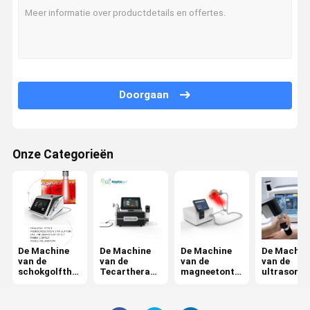
Kwaliteitsco
Contacteer
Verzoek Om
Shopping
Ntrole
Ons
Een Citaat
Online
Doorgaan
De Machine van de schokgolftherapie
De Machine van de Tecartherapie
Onze Categorieën
De Machine van de magneetontstekingstherapie
De Machine van de ultrasone klanktherapie
De Therapiemachine van de luchtdruk
ESWT-Therapiemachine
De Machine
De Machine
De Machine
De Machin
van de
van de
van de
van de
schokgolfthe
Tecartherapi
magneetonts
ultrasone
Elektromagnetische Therapiemachine
rapie
e
tekingstherap
klankthera
ie
Cryolipolysis Vette het Bevriezen Machine