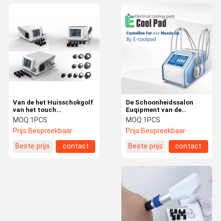
Van de het Huisschokgolf
De Schoonheidssalon
van het touch
Euqipment van de
screenontwerp de
Cryolipolysisems
MOQ:
1PCS
MOQ:
1PCS
Therapiemachine voor
Machine CRYO voor
Prijs:
Bespreekbaar
Prijs:
Bespreekbaar
Erectiele
Weilght-Verlies met 4
Dysfunctiebehandeling
Handvatten
Beste prijs
contact
Beste prijs
contact