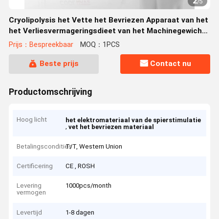
2
/
5
Cryolipolysis het Vette het Bevriezen Apparaat van het
het Verliesvermageringsdieet van het Machinegewicht
met Cryo en Schokgolf
Prijs：Bespreekbaar
MOQ：1PCS
Beste prijs
Contact nu
Productomschrijving
Hoog licht
het elektromateriaal van de spierstimulatie
,
vet het bevriezen materiaal
Betalingscondities
T/T, Western Union
Certificering
CE , ROSH
Levering
1000pcs/month
vermogen
Levertijd
1-8 dagen