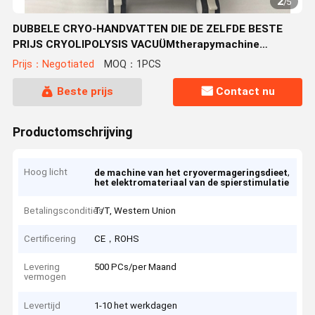
2
/
5
DUBBELE CRYO-HANDVATTEN DIE DE ZELFDE BESTE
PRIJS CRYOLIPOLYSIS VACUÜMtherapymachine
WERKEN VAN DE TIJDcryolipolysis VETTE BEVRIEZENDE
Prijs：Negotiated
MOQ：1PCS
MACHINE
Beste prijs
Contact nu
Productomschrijving
Hoog licht
,
de machine van het cryovermageringsdieet
het elektromateriaal van de spierstimulatie
Betalingscondities
T/T, Western Union
Certificering
CE，ROHS
Levering
500 PCs/per Maand
vermogen
Levertijd
1-10 het werkdagen