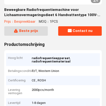
2
/
4
Beweegbare Radiofrequentiemachine voor
Lichaamsvermageringsdieet 6 Handvattentype 100V-
220V
Prijs：Bespreekbaar
MOQ：1PCS
Beste prijs
Contact nu
Productomschrijving
Hoog licht
,
radiofrequentieapparaat
radiofrequentiemateriaal
Betalingscondities
T/T, Western Union
Certificering
CE , ROSH
Levering
2000pcs/month
vermogen
Levertijd
1-8 dagen