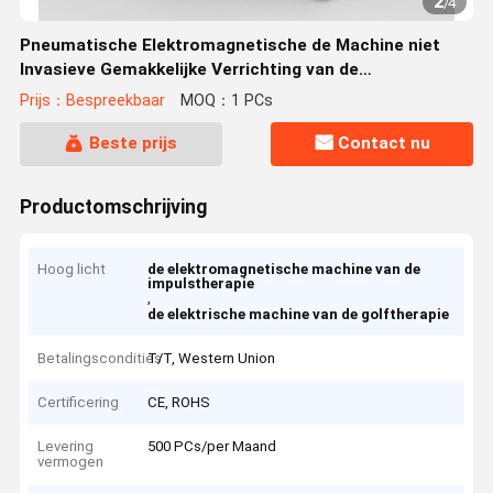
2
/
4
Pneumatische Elektromagnetische de Machine niet
Invasieve Gemakkelijke Verrichting van de
Impulstherapie
Prijs：Bespreekbaar
MOQ：1 PCs
Beste prijs
Contact nu
Productomschrijving
Hoog licht
de elektromagnetische machine van de
impulstherapie
,
de elektrische machine van de golftherapie
Betalingscondities
T/T, Western Union
Certificering
CE, ROHS
Levering
500 PCs/per Maand
vermogen