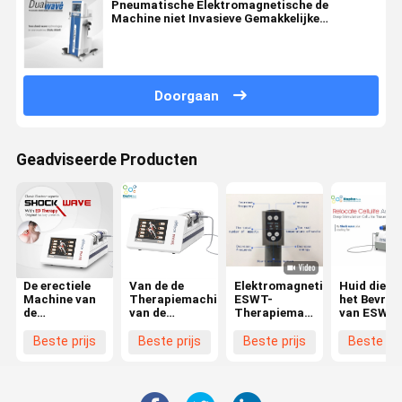
Pneumatische Elektromagnetische de
Machine niet Invasieve Gemakkelijke
Verrichting van de Impulstherapie
Doorgaan
Geadviseerde Producten
De erectiele
Van de de
Elektromagnetische
Huid die V
Machine van
Therapiemachine
ESWT-
het Bevrie
de
van de
Therapiemachine
van ESWT
DysfunctieDrukgolf
Drukgolf
met 8
Cryolipolys
voor
Erectiele
Duimtouch
Machine m
Beste prijs
Beste prijs
Beste prijs
Beste pri
Rugpijnhulp
Dysfunctie
screen
Drukgolf
ESWT de
aanhalen
Pijnbehandeling