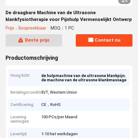
2
/
4
De draagbare Machine van de Ultrasone
klankfysiotherapie voor Pijnhulp Vermenselijkt Ontwerp
Prijs：Bespreekbaar
MOQ：1 PC
Beste prijs
Contact nu
Productomschrijving
Hoog licht
,
de hulpmachine van de ultrasone klankpijn
de machine van de ultrasone klankmassage
Betalingscondities
T/T, Western Union
Certificering
CE，RoHS
Levering
100 PCs/per Maand
vermogen
Levertijd
1-10 het werkdagen