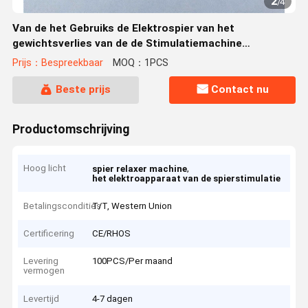
2
/
4
Van de het Gebruiks de Elektrospier van het
gewichtsverlies van de de Stimulatiemachine
Compacte Grootte
Prijs：Bespreekbaar
MOQ：1PCS
Beste prijs
Contact nu
Productomschrijving
Hoog licht
,
spier relaxer machine
het elektroapparaat van de spierstimulatie
Betalingscondities
T/T, Western Union
Certificering
CE/RHOS
Levering
100PCS/Per maand
vermogen
Levertijd
4-7 dagen