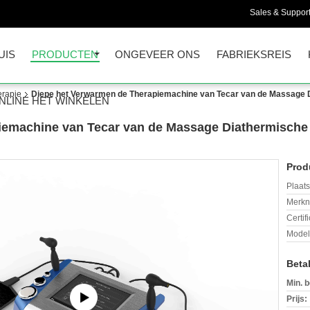
Sales & Support
UIS
PRODUCTEN
ONGEVEER ONS
FABRIEKSREIS
erapie
Diepe het Verwarmen de Therapiemachine van Tecar van de Massage D
NLINE HET WINKELEN
iemachine van Tecar van de Massage Diathermische 
Prod
Plaats
Merkn
Certif
Mode
Beta
Min. b
Prijs: