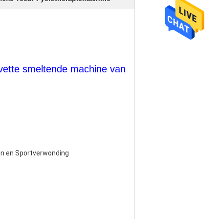
vette smeltende machine van 
jn en Sportverwonding