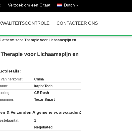
Verzoek om een Citaat
Dutch
:
KWALITEITSCONTROLE
CONTACTEER ONS
iathermische Therapie voor Lichaamspijn en
Therapie voor Lichaamspijn en
uctdetails:
 van herkomst:
China
aam:
kaphaTech
icering:
CE Rosh
lnummer:
Tecar Smart
len & Verzenden Algemene voorwaarden:
estelaantal:
1
Negotiated