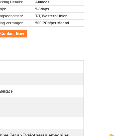
kking Details:
Aludoos
ijd:
5-8days
ingscondities:
T/T, Western Union
ing vermogen:
500 PCs/per Maand
ct
ilitatie
imme Tecar-Fysiotherapiemachine