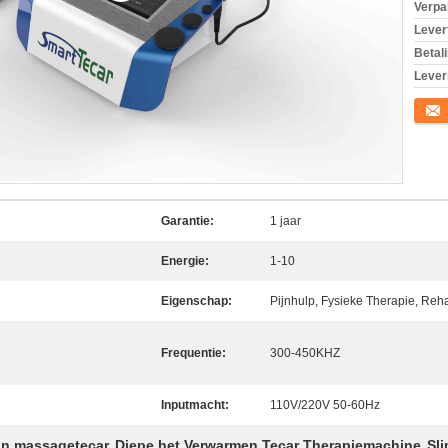
Verpa
Levert
Betal
Lever
Conta
Garantie:
1 jaar
Energie:
1-10
Eigenschap:
Pijnhulp, Fysieke Therapie, Rehab
Frequentie:
300-450KHZ
Inputmacht:
110V/220V 50-60Hz
an massagetecar
Diepe het Verwarmen Tecar Therapiemachine
Sl
,
,