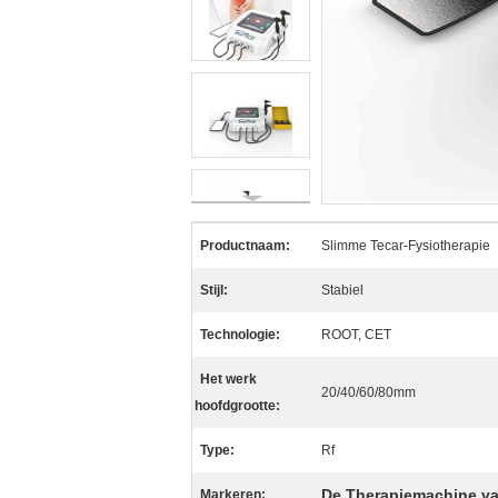
Productnaam:
Slimme Tecar-Fysiotherapie
Stijl:
Stabiel
Technologie:
ROOT, CET
Het werk
20/40/60/80mm
hoofdgrootte:
Type:
Rf
De Therapiemachine v
Markeren: