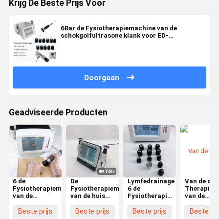
Krijg De Beste Prijs Voor
6Bar de Fysiotherapiemachine van de
schokgolfultrasone klank voor ED-
Behandeling
Doorgaan
Geadviseerde Producten
6 de
De
Lymfedrainage
Van de de
Fysiotherapiemachine
Fysiotherapiemachine
6 de
Therapiem
van de
van de huis
Fysiotherapiemachine
van de
bar21hz
Fysieke
van de
Ultrashock
Ultrasone
Therapeutische
Bar21hz
klank de
Beste prijs
Beste prijs
Beste prijs
Beste pri
klank voor
Ultrasone
Ultrasone
Schouder