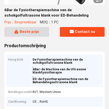
2
/
7
6Bar de Fysiotherapiemachine van de
schokgolfultrasone klank voor ED-Behandeling
Prijs：Bespreekbaar
MOQ：1 PC
Beste prijs
Contact nu
Productomschrijving
Hoog licht
De Fysiotherapiemachine van de
schokgolfultrasone klank
,
6Bar-de Machine van de Ultrasone
klankfysiotherapie
,
ED-de Fysiotherapiemachine van de
Behandelingsultrasone klank
Betalingscondities
T/T, Western Union
Certificering
CE，RoHS