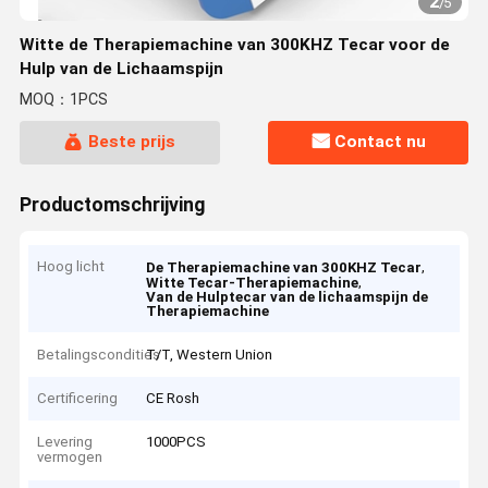
2
/
5
Witte de Therapiemachine van 300KHZ Tecar voor de
Hulp van de Lichaamspijn
MOQ：1PCS
Beste prijs
Contact nu
Productomschrijving
Hoog licht
,
De Therapiemachine van 300KHZ Tecar
,
Witte Tecar-Therapiemachine
Van de Hulptecar van de lichaamspijn de
Therapiemachine
Betalingscondities
T/T, Western Union
Certificering
CE Rosh
Levering
1000PCS
vermogen