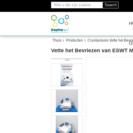
Search
H
Thuis
Producten
Cryolipolysis Vette het Bev
O
Vette het Bevriezen van ESWT M