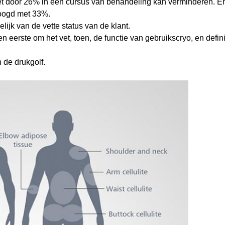
et door 26% in één cursus van behandeling kan verminderen. E
hoogd met 33%.
lijk van de vette status van de klant.
ten eerste om het vet, toen, de functie van gebruikscryo, en defi
n de drukgolf.