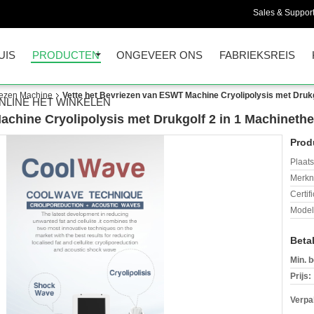
Sales & Support
UIS
PRODUCTEN
ONGEVEER ONS
FABRIEKSREIS
riezen Machine
Vette het Bevriezen van ESWT Machine Cryolipolysis met Drukg
NLINE HET WINKELEN
achine Cryolipolysis met Drukgolf 2 in 1 Machinethe
Prod
Plaats
Merkn
Certif
Mode
Beta
Min. b
Prijs:
Verpa