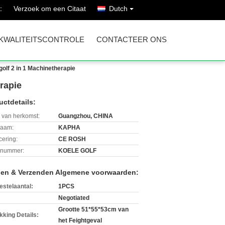
Verzoek om een Citaat
Dutch
:
KWALITEITSCONTROLE
CONTACTEER ONS
olf 2 in 1 Machinetherapie
rapie
uctdetails:
 van herkomst:
Guangzhou, CHINA
aam:
KAPHA
icering:
CE ROSH
lnummer:
KOELE GOLF
len & Verzenden Algemene voorwaarden:
estelaantal:
1PCS
Negotiated
Grootte 51*55*53cm van
kking Details:
het Feightgeval