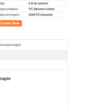
ijd:
5-8 de werken
ingscondities:
T/T, Western Union
ing vermogen:
1000 PCs/maand
ct
therapyDrukgolf
rapie