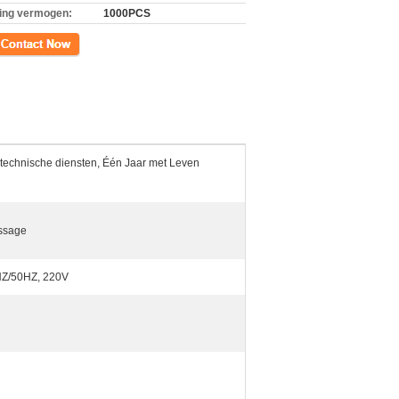
ing vermogen:
1000PCS
ct
e technische diensten, Één Jaar met Leven
ssage
HZ/50HZ, 220V