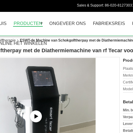
Sales & Support:
86-020-8127303
UIS
PRODUCTEN
ONGEVEER ONS
FABRIEKSREIS
lftherapie
ESWT-de Machine van Schokgolftherpay met de Diathermiemachine v
NLINE HET WINKELEN
herpay met de Diathermiemachine van rf Tecar voor
Prod
Plaats
Merkn
Certif
Mode
Beta
Min. b
Verpa
Levert
Betal