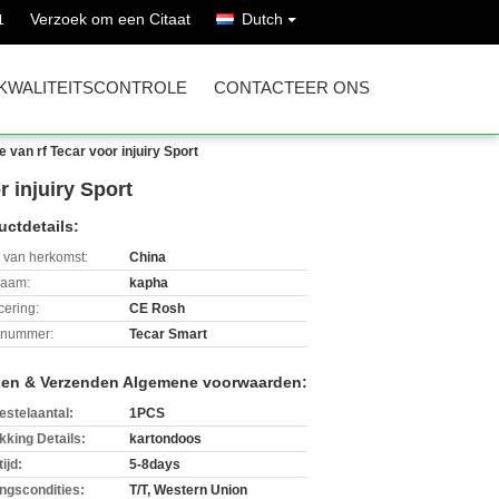
Verzoek om een Citaat
Dutch
1
KWALITEITSCONTROLE
CONTACTEER ONS
an rf Tecar voor injuiry Sport
 injuiry Sport
uctdetails:
 van herkomst:
China
aam:
kapha
icering:
CE Rosh
lnummer:
Tecar Smart
len & Verzenden Algemene voorwaarden:
estelaantal:
1PCS
kking Details:
kartondoos
ijd:
5-8days
ingscondities:
T/T, Western Union