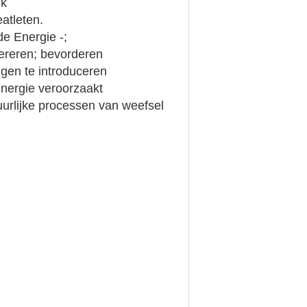
jk
atleten.
e Energie -;
nereren; bevorderen
ngen te introduceren
energie veroorzaakt
urlijke processen van weefsel