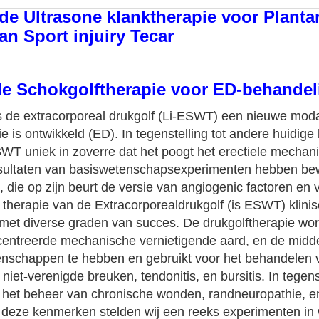
de Ultrasone klanktherapie voor Plantar
n Sport injuiry Tecar
e Schokgolftherapie voor ED-behandel
is de extracorporeal drukgolf (Li-ESWT) een nieuwe modal
e is ontwikkeld (ED). In tegenstelling tot andere huidig
SWT uniek in zoverre dat het poogt het erectiele mechani
esultaten van basiswetenschapsexperimenten hebben be
, die op zijn beurt de versie van angiogenic factoren en
therapie van de Extracorporealdrukgolf (is ESWT) klini
t diverse graden van succes. De drukgolftherapie wordt
centreerde mechanische vernietigende aard, en de middel
enschappen te hebben en gebruikt voor het behandelen 
iet-verenigde breuken, tendonitis, en bursitis. In tegen
het beheer van chronische wonden, randneuropathie, en
 deze kenmerken stelden wij een reeks experimenten in w