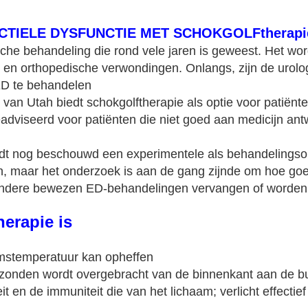
CTIELE DYSFUNCTIE MET SCHOKGOLFtherapi
he behandeling die rond vele jaren is geweest. Het word
n en orthopedische verwondingen. Onlangs, zijn de uro
ED te behandelen
van Utah biedt schokgolftherapie als optie voor patiënt
eadviseerd voor patiënten die niet goed aan medicijn an
dt nog beschouwd een experimentele als behandelingsop
en, maar het onderzoek is aan de gang zijnde om hoe goe
 andere bewezen ED-behandelingen vervangen of worde
erapie is
amstemperatuur kan opheffen
gezonden wordt overgebracht van de binnenkant aan de b
t en de immuniteit die van het lichaam; verlicht effectief