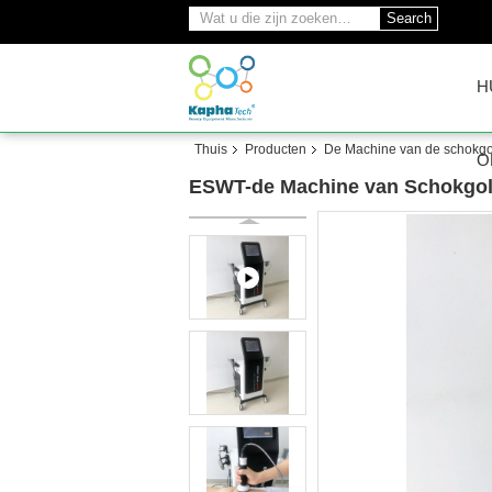
Search
H
Thuis
Producten
De Machine van de schokgo
O
ESWT-de Machine van Schokgolft