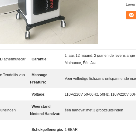
Lever
Conta
1 jaar, 12 maand, 2 jaar en de levenslang
Diathermutecar
Garantie:
Mainance, Één Jaa
ie Tendoitis van
Massage
Voor volledige lichaams ontspannende ma
Freature:
Voltage:
110V/220V 50-60Hz, 50Hz, 110V/220V 60
Weerstand
euiteinden
één handvat met 3 grootteuiteinden
biedend Handvat:
Schokgolfenergie:
1-6BAR