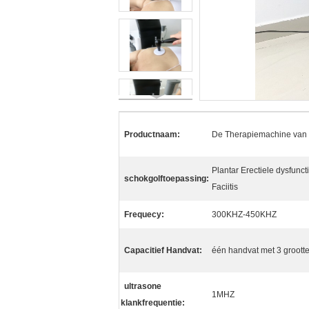
Productnaam:
De Therapiemachine van 
Plantar Erectiele dysfunct
schokgolftoepassing:
Faciitis
Frequecy:
300KHZ-450KHZ
Capacitief Handvat:
één handvat met 3 groott
ultrasone
1MHZ
klankfrequentie: