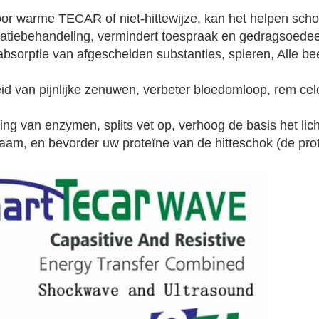
r warme TECAR of niet-hittewijze, kan het helpen schoude
aratiebehandeling, vermindert toespraak en gedragsoedee
bsorptie van afgescheiden substanties, spieren, Alle bee
d van pijnlijke zenuwen, verbeter bloedomloop, rem cel
ing van enzymen, splits vet op, verhoog de basis het l
haam, en bevorder uw proteïne van de hitteschok (de pro