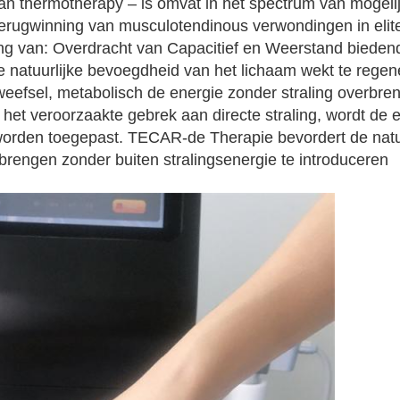
 thermotherapy – is omvat in het spectrum van mogeli
 terugwinning van musculotendinous verwondingen in elite
ng van: Overdracht van Capacitief en Weerstand biedend
e natuurlijke bevoegdheid van het lichaam wekt te rege
weefsel, metabolisch de energie zonder straling overbre
et veroorzaakte gebrek aan directe straling, wordt de 
 worden toegepast. TECAR-de Therapie bevordert de natu
brengen zonder buiten stralingsenergie te introduceren