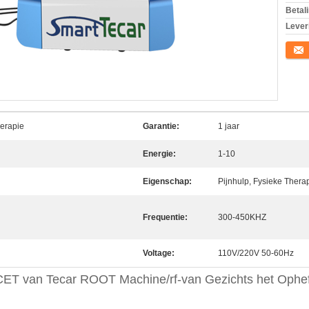
Betal
Lever
Conta
herapie
Garantie:
1 jaar
Energie:
1-10
Eigenschap:
Pijnhulp, Fysieke Therap
Frequentie:
300-450KHZ
Voltage:
110V/220V 50-60Hz
ET van Tecar ROOT Machine/rf-van Gezichts het Ophef