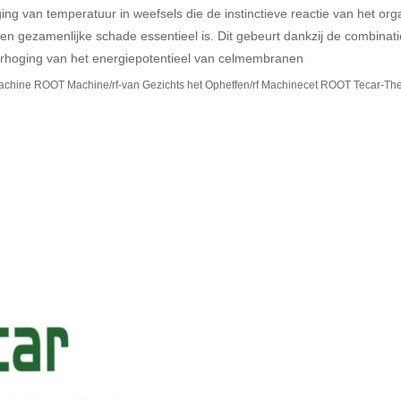
g van temperatuur in weefsels die de instinctieve reactie van het or
er en gezamenlijke schade essentieel is. Dit gebeurt dankzij de combin
erhoging van het energiepotentieel van celmembranen
hine ROOT Machine/rf-van Gezichts het Opheffen/rf Machinecet ROOT Tecar-Th