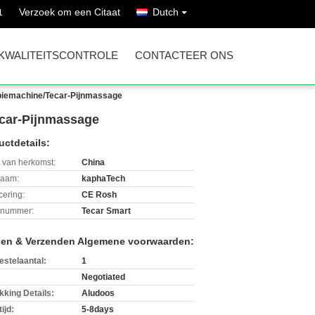
Verzoek om een Citaat
Dutch
1
KWALITEITSCONTROLE
CONTACTEER ONS
piemachine/Tecar-Pijnmassage
car-Pijnmassage
uctdetails:
 van herkomst:
China
aam:
kaphaTech
icering:
CE Rosh
lnummer:
Tecar Smart
len & Verzenden Algemene voorwaarden:
estelaantal:
1
Negotiated
kking Details:
Aludoos
ijd:
5-8days