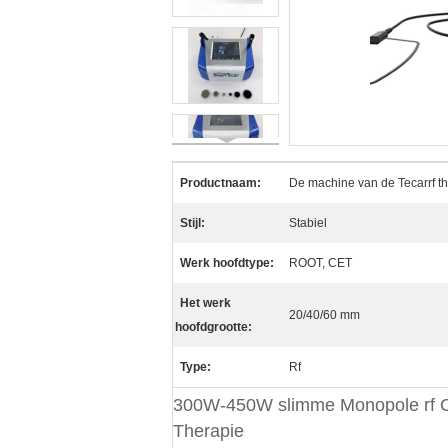
Productnaam:
De machine van de Tecarrf t
Stijl:
Stabiel
Werk hoofdtype:
ROOT, CET
Het werk
20/40/60 mm
hoofdgrootte:
Type:
Rf
300W-450W slimme Monopole rf C
Therapie