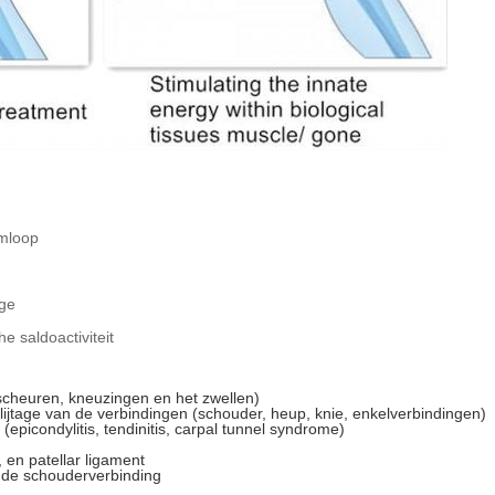
omloop
age
e saldoactiviteit
rscheuren, kneuzingen en het zwellen)
slijtage van de verbindingen (schouder, heup, knie, enkelverbindingen)
epicondylitis, tendinitis, carpal tunnel syndrome)
 en patellar ligament
n de schouderverbinding