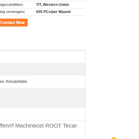
ingscondities:
T/T, Western Union
ing vermogen:
500 PCs/per Maand
ct
ie, Rehabilitatie
fen/rf Machinecet ROOT Tecar-