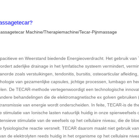
assagetecar?
assagetecar Machine/Therapiemachine/Tecar-Pijnmassage
acitieve en Weerstand biedende Energieoverdracht. Het gebruik van 
vordert aderlijke drainage in het lymfatische systeem vermindert, vermi
de zoals verstuikingen, tendonitis, bursitis, osteoarticular afleiding,
hologie van gezamenlijke capsules, jichtige processen, lumbago en heup
ndelen. De TECAR-methode vertegenwoordigt een technologische innovat
ndere behandelingen die de elektromagnetische ex golven gebruiken (.
ansmissie van energie wordt onderscheiden. In feite, TECAR-is de the
e stimulatie van Ionische lasten natuurlijk huidig in onze spierweefsel
ntensieve stimulatie van de weefsels op het cellulaire niveau, die de b
e fysiologische reactie versnelt. TECAR daarom maakt niet gebruik van
van de elektrolyten reeds huidig in het organisme op het cellulaire niv