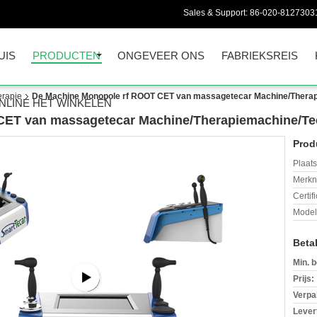
Sales & Support:
86-020-8127303
UIS
PRODUCTEN
ONGEVEER ONS
FABRIEKSREIS
erapie
De Machine Monopole rf ROOT CET van massagetecar Machine/Thera
NLINE HET WINKELEN
CET van massagetecar Machine/Therapiemachine/Te
Prod
Plaats
Merkn
Certif
Mode
Beta
Min. b
Prijs:
Verpa
Levert