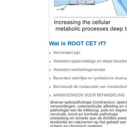
Wat is ROOT CET rf?
Vermindert pijn
Verbetert oppervlakkige en diepe bloed
Verbetert weefselregeneratie
Bevordert aderlijke en lymfatische drain
Beïnvloedt de restauratie van metabolisch
AANWIJZINGEN VOOR BEHANDELING
diverse spierpathologie (contractuur, spie
verwondingen, osteoarticular afleiding en 
pathologie van de elleboog, pols en wapen (
cervicale, borst en lumbale pathologie
ontsteking en schade aan de Achilles pees,
tendonitis en calcineren op het gebied va
scherp en chronisch oedeem