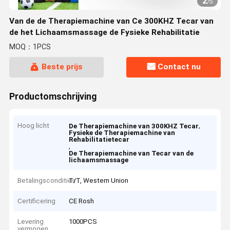
2
/
5
Van de de Therapiemachine van Ce 300KHZ Tecar van
de het Lichaamsmassage de Fysieke Rehabilitatie
MOQ：1PCS
Beste prijs
Contact nu
Productomschrijving
Hoog licht
,
De Therapiemachine van 300KHZ Tecar
Fysieke de Therapiemachine van
Rehabilitatietecar
,
De Therapiemachine van Tecar van de
lichaamsmassage
Betalingscondities
T/T, Western Union
Certificering
CE Rosh
Levering
1000PCS
vermogen