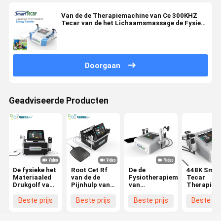
Van de de Therapiemachine van Ce 300KHZ
Tecar van de het Lichaamsmassage de Fysieke
Rehabilitatie
Doorgaan
Geadviseerde Producten
De fysieke het
Root Cet Rf
De de
448K Smar
Materiaaled
van de de
Fysiotherapiemachine
Tecar
Drukgolf van
Pijnhulp van
van
Therapiem
de
het
Diatherapy
Diathermi
Therapiediathermie
Fysiotherapiemateriaal
van de
RF CET RE
Beste prijs
Beste prijs
Beste prijs
Beste pri
root Cet
Golf van de
Tecartherapie
Fysiothera
Slimme Tecar
Machine de
met 448KHz-
voor Face 