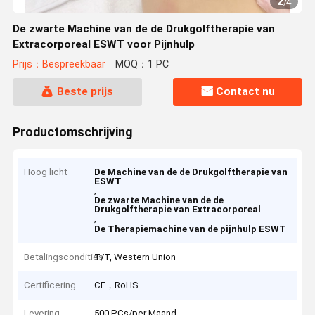
2
/
4
De zwarte Machine van de de Drukgolftherapie van
Extracorporeal ESWT voor Pijnhulp
Prijs：Bespreekbaar
MOQ：1 PC
Beste prijs
Contact nu
Productomschrijving
Hoog licht
De Machine van de de Drukgolftherapie van
ESWT
,
De zwarte Machine van de de
Drukgolftherapie van Extracorporeal
,
De Therapiemachine van de pijnhulp ESWT
Betalingscondities
T/T, Western Union
Certificering
CE，RoHS
Levering
500 PCs/per Maand