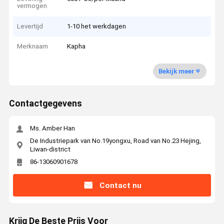
vermogen
Levertijd
1-10 het werkdagen
Merknaam
Kapha
Bekijk meer
Contactgegevens
Ms. Amber Han
De Industriepark van No.19yongxu, Road van No.23 Hejing,
Liwan-district
86-13060901678
Contact nu
Krijg De Beste Prijs Voor