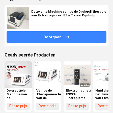
De zwarte Machine van de de Drukgolftherapie
van Extracorporeal ESWT voor Pijnhulp
Doorgaan
Geadviseerde Producten
De erectiele
Van de de
Elektromagnetische
Huid die V
Machine van
Therapiemachine
ESWT-
het Bevrie
de
van de
Therapiemachine
van ESWT
DysfunctieDrukgolf
Drukgolf
met 8
Cryolipolys
voor
Erectiele
Duimtouch
Machine m
Beste prijs
Beste prijs
Beste prijs
Beste pri
Rugpijnhulp
Dysfunctie
screen
Drukgolf