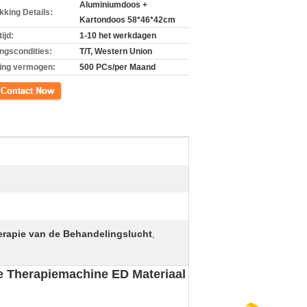
Aluminiumdoos +
kking Details:
Kartondoos 58*46*42cm
ijd:
1-10 het werkdagen
ingscondities:
T/T, Western Union
ing vermogen:
500 PCs/per Maand
ct
erapie van de Behandelingslucht
,
de Therapiemachine ED Materiaal