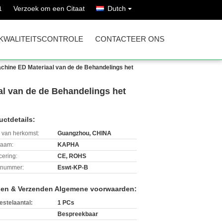
Verzoek om een Citaat
Dutch
1
KWALITEITSCONTROLE
CONTACTEER ONS
chine ED Materiaal van de de Behandelings het
al van de de Behandelings het
uctdetails:
 van herkomst:
Guangzhou, CHINA
aam:
KAPHA
icering:
CE, ROHS
lnummer:
Eswt-KP-B
len & Verzenden Algemene voorwaarden:
estelaantal:
1 PCs
Bespreekbaar