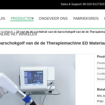
Sales & Support:
86-020-8127303
UIS
PRODUCTEN
ONGEVEER ONS
FABRIEKSREIS
 luchtdruk
10 van de de Luchtdruk van de barschokgolf van de de Therapiema
NLINE HET WINKELEN
barschokgolf van de de Therapiemachine ED Materia
Prod
Plaats
Merkn
Certif
Mode
Beta
Min. b
Prijs: