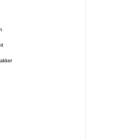
n
n
it
rakker