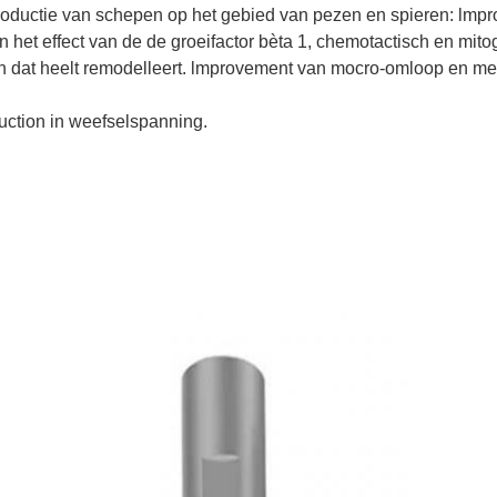
productie van schepen op het gebied van pezen en spieren: lmp
 het effect van de de groeifactor bèta 1, chemotactisch en mito
en dat heelt remodelleert. lmprovement van mocro-omloop en me
uction in weefselspanning.