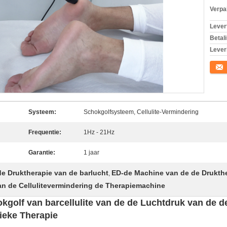
Verpa
Levert
Betal
Lever
Conta
Systeem:
Schokgolfsysteem, Cellulite-Vermindering
Frequentie:
1Hz - 21Hz
Garantie:
1 jaar
e Druktherapie van de barlucht
ED-de Machine van de de Drukth
,
an de Cellulitevermindering de Therapiemachine
kgolf van barcellulite van de de Luchtdruk van de 
ieke Therapie