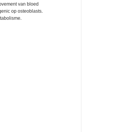
rovement van bloed
genic op osteoblasts.
tabolisme.