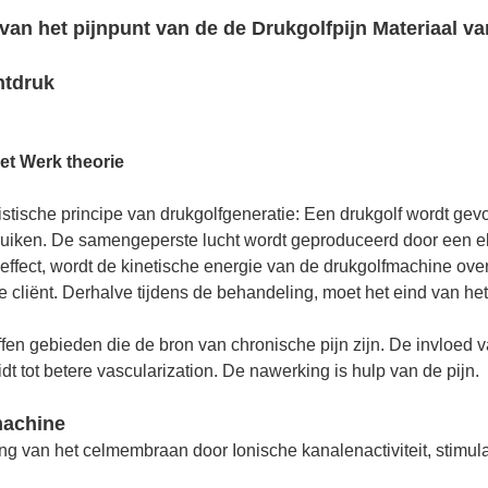
van het pijnpunt van de de Drukgolfpijn Materiaal va
htdruk
et Werk theorie
istische principe van drukgolfgeneratie: Een drukgolf wordt ge
uiken. De samengeperste lucht wordt geproduceerd door een ele
effect, wordt de kinetische energie van de drukgolfmachine ove
 cliënt. Derhalve tijdens de behandeling, moet het eind van het
offen gebieden die de bron van chronische pijn zijn. De invloe
dt tot betere vascularization. De nawerking is hulp van de pijn
.
machine
g van het celmembraan door Ionische kanalenactiviteit, stimulat