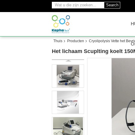
Search
H
Thuis
Producten
Cryolipolysis Vette het Bev
O
Het lichaam Scuplting koelt 150