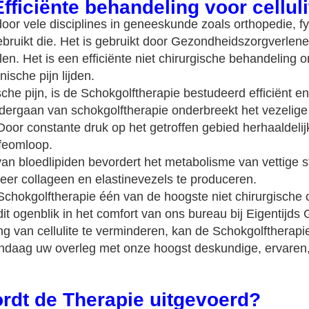
fficiënte behandeling voor celluli
door vele disciplines in geneeskunde zoals orthopedie, 
bruikt die. Het is gebruikt door Gezondheidszorgverlener
llen. Het is een efficiënte niet chirurgische behandelin
ische pijn lijden.
che pijn, is de Schokgolftherapie bestudeerd efficiënt 
ondergaan van schokgolftherapie onderbreekt het vezelige
 Door constante druk op het getroffen gebied herhaaldelij
mfeomloop.
van bloedlipiden bevordert het metabolisme van vettige 
er collageen en elastinevezels te produceren.
e-Schokgolftherapie één van de hoogste niet chirurgisch
p dit ogenblik in het comfort van ons bureau bij Eigentij
ng van cellulite te verminderen, kan de Schokgolftherapie
 vandaag uw overleg met onze hoogst deskundige, ervare
dt de Therapie uitgevoerd?