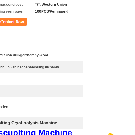
ingscondities:
T/T, Western Union
ing vermogen:
100PCS/Per maand
ct
ysis van drukgolftherapy&cool
jnhulp van het behandelingslichaam
raden
lting Cryolipolysis Machine
sscuplting Machine