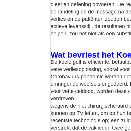
dieet en oefening opvoeren. De re
behandeling en de massage na de 
verlies en de patiënten zouden b
actieve levensstijl, de resultaten n
helpen, zou het niet als een subs
Wat bevriest het Koe
De koele golf is efficiënte, betaa
vette verliesoplossing, vooral voo
Coronavirus-pandemic worden doorge
omringende weefsels ongedeerd. He
voor vette celdood, worden deze c
verdreven.
wegens de niet chirurgische aard v
kunnen op TV letten, om op hun te
recentste technologie op; een zuig
verstrekt dat de vaklieden twee ge