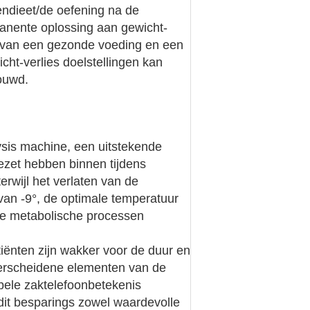
endieet/de oefening na de
anente oplossing aan gewicht-
 van een gezonde voeding en een
icht-verlies doelstellingen kan
ouwd.
lysis machine, een uitstekende
gezet hebben binnen tijdens
rwijl het verlaten van de
van -9°, de optimale temperatuur
jke metabolische processen
tiënten zijn wakker voor de duur en
 verscheidene elementen van de
bbele zaktelefoonbetekenis
 dit besparings zowel waardevolle