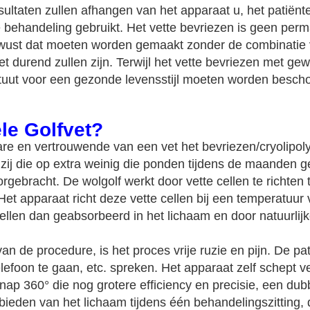
sultaten zullen afhangen van het apparaat u, het patiënt
behandeling gebruikt. Het vette bevriezen is geen perm
ewust dat moeten worden gemaakt zonder de combinatie
iet durend zullen zijn. Terwijl het vette bevriezen met gew
tituut voor een gezonde levensstijl moeten worden besch
le Golfvet?
lbare en vertrouwende van een vet het bevriezen/cryolipo
r zij die op extra weinig die ponden tijdens de maanden 
bracht. De wolgolf werkt door vette cellen te richten te
t apparaat richt deze vette cellen bij een temperatuur 
ellen dan geabsorbeerd in het lichaam en door natuurli
an de procedure, is het proces vrije ruzie en pijn. De pa
lefoon te gaan, etc. spreken. Het apparaat zelf schept
nap 360° die nog grotere efficiency en precisie, een du
bieden van het lichaam tijdens één behandelingszitting,