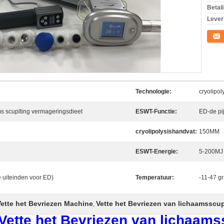
Betal
Lever
Conta
Technologie:
cryolipol
ms scuplting vermageringsdieet
ESWT-Functie:
ED-de pi
cryolipolysishandvat:
150MM
ESWT-Energie:
5-200MJ
le uiteinden voor ED)
Temperatuur:
-11-47 g
ette het Bevriezen Machine
Vette het Bevriezen van lichaamsscup
,
 Vette het Bevriezen van lichaam