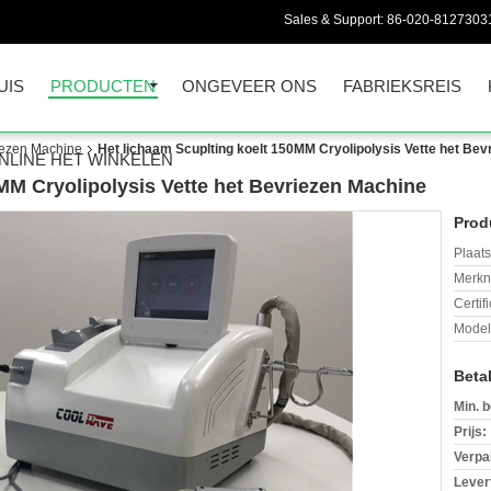
Sales & Support:
86-020-8127303
UIS
PRODUCTEN
ONGEVEER ONS
FABRIEKSREIS
riezen Machine
Het lichaam Scuplting koelt 150MM Cryolipolysis Vette het Be
NLINE HET WINKELEN
MM Cryolipolysis Vette het Bevriezen Machine
Prod
Plaats
Merkn
Certif
Mode
Beta
Min. b
Prijs:
Verpa
Levert