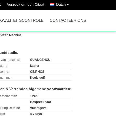
Verzoek om een Citaat
Dutch
1
KWALITEITSCONTROLE
CONTACTEER ONS
vriezen Machine
uctdetails:
 van herkomst:
GUANGZHOU
aam:
kapha
icering:
CE/RHOS
lnummer:
Koele golf
len & Verzenden Algemene voorwaarden:
estelaantal:
1PCS
Bespreekbaar
kking Details:
Vluchtgeval
ijd:
4-7days