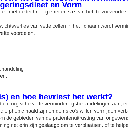
geringsdieet en Vorm
anten met de technologie recentste van het ‚bevriezende v
ichtsverlies van vette cellen in het lichaam wordt vermi
vette voordelen.
behandeling
en.
is) en hoe bevriest het werkt?
t chirurgische vette verminderingsbehandelingen aan, een
j die phobic naald zijn en de risico's willen vermijden ver
 de gebieden van de patiëntenuitrusting van ongewens
ning net erin zijn geslaagd om te verplaatsen, of te help