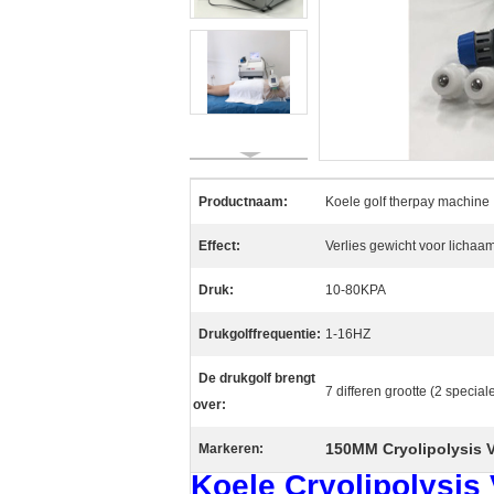
Productnaam:
Koele golf therpay machine
Effect:
Verlies gewicht voor lichaa
Druk:
10-80KPA
Drukgolffrequentie:
1-16HZ
De drukgolf brengt
7 differen grootte (2 specia
over:
150MM Cryolipolysis V
Markeren:
Koele Cryolipolysis