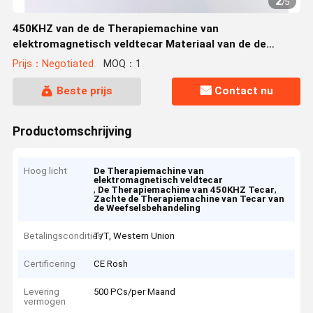
2
/
5
450KHZ van de de Therapiemachine van
elektromagnetisch veldtecar Materiaal van de de
Weefselsbehandeling rf het Zachte
Prijs：Negotiated
MOQ：1
Beste prijs
Contact nu
Productomschrijving
Hoog licht
De Therapiemachine van
elektromagnetisch veldtecar
,
,
De Therapiemachine van 450KHZ Tecar
Zachte de Therapiemachine van Tecar van
de Weefselsbehandeling
Betalingscondities
T/T, Western Union
Certificering
CE Rosh
Levering
500 PCs/per Maand
vermogen