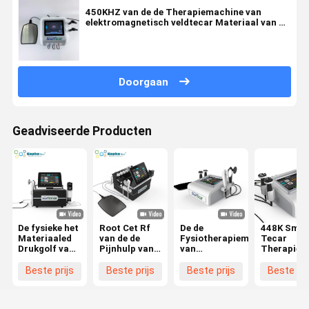
450KHZ van de de Therapiemachine van
elektromagnetisch veldtecar Materiaal van de
de Weefselsbehandeling rf het Zachte
Doorgaan
Geadviseerde Producten
De fysieke het
Root Cet Rf
De de
448K Smar
Materiaaled
van de de
Fysiotherapiemachine
Tecar
Drukgolf van
Pijnhulp van
van
Therapiem
de
het
Diatherapy
Diathermi
Therapiediathermie
Fysiotherapiemateriaal
van de
RF CET RE
Beste prijs
Beste prijs
Beste prijs
Beste pri
root Cet
Golf van de
Tecartherapie
Fysiothera
Slimme Tecar
Machine de
met 448KHz-
voor Face 
448khz
Slimme Tecar
CET ROOT