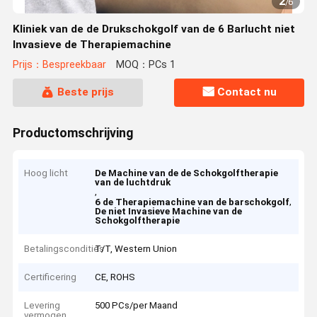
2
/
6
Kliniek van de de Drukschokgolf van de 6 Barlucht niet
Invasieve de Therapiemachine
Prijs：Bespreekbaar
MOQ：PCs 1
Beste prijs
Contact nu
Productomschrijving
Hoog licht
De Machine van de de Schokgolftherapie
van de luchtdruk
,
,
6 de Therapiemachine van de barschokgolf
De niet Invasieve Machine van de
Schokgolftherapie
Betalingscondities
T/T, Western Union
Certificering
CE, ROHS
Levering
500 PCs/per Maand
vermogen