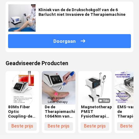
Kliniek van de de Drukschokgolf van de 6
Barlucht niet Invasieve de Therapiemachine
Doorgaan
Geadviseerde Producten
80Ms Fiber
De de
Magnetotherapy
EMS-van d
Optic
Therapiemachine
PMST
de
Coupling-de
1064Nm van
Fysiotherapiemachine
Therapiem
Machine van
de hoge
voor Pijnhulp
van
de
Machtslaser
4 Tesla
Schokgolf
Beste prijs
Beste prijs
Beste prijs
Beste pri
Lasertherapie
doordringt
de
voor de
Diepere Tssue
Fysiother