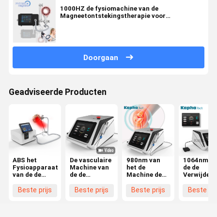
1000HZ de fysiomachine van de
Magneetontstekingstherapie voor
Gezamenlijke de Ontstekingsrehabilitatie van
Fascial
Doorgaan
Geadviseerde Producten
ABS het
De vasculaire
980nm van
1064nm va
Fysioapparaat
Machine van
het de
de de
van de de
de de
Machine de
Verwijder
GOLFpemf
Diodelaser
Vasculaire
van de
Achtermassager
van de
Bloedvat van
spinader
Beste prijs
Beste prijs
Beste prijs
Beste pri
Magnetische
Schepenverwijdering
de diodelaser
Vasculaire
Fysiotherapie
voor
Verwijdering
het
van de
Fysiotherapie
van de
Vlekkenmi