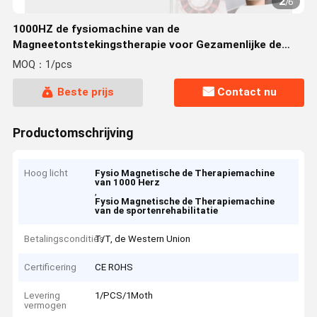
2
/
6
1000HZ de fysiomachine van de
Magneetontstekingstherapie voor Gezamenlijke de
Ontstekingsrehabilitatie van Fascial
MOQ：1/pcs
Beste prijs
Contact nu
Productomschrijving
Hoog licht
Fysio Magnetische de Therapiemachine
van 1000 Herz
,
Fysio Magnetische de Therapiemachine
van de sportenrehabilitatie
Betalingscondities
T/T, de Western Union
Certificering
CE ROHS
Levering
1/PCS/1Moth
vermogen