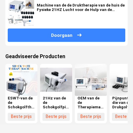
Machine van de de Druktherapie van de huis de
Fysieke 21HZ Lucht voor de Hulp van de
Lichaamspijn
Doorgaan
Geadviseerde Producten
ESWT-van de
21Hz van de
OEM van de
Pijnpunten
de
de
de
die van de 
Schokgolftherapie
Schokgolfpijn
Therapiemachine
Drukgolfm
van de
van de
van de
van de
Luchtdruk
luchtdruk de
Luchtdruk de
Luchtdruk
Beste prijs
Beste prijs
Beste prijs
Beste pri
van de
Therapiemachine
Verminderings
van de de
Machinemassager
in het
Erectiele
Pijnhulp
het
Verminderen
Dysfunctie
Fysiek de