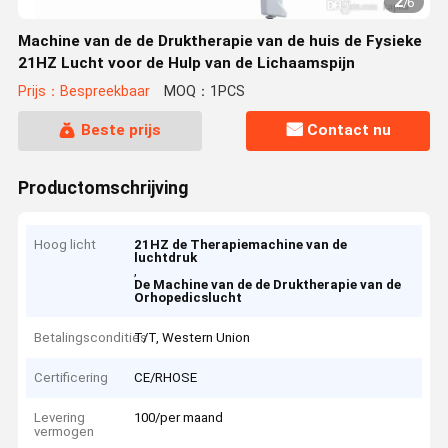
2
/
6
Machine van de de Druktherapie van de huis de Fysieke
21HZ Lucht voor de Hulp van de Lichaamspijn
Prijs：Bespreekbaar
MOQ：1PCS
Beste prijs
Contact nu
Productomschrijving
Hoog licht
21HZ de Therapiemachine van de
luchtdruk
,
De Machine van de de Druktherapie van de
Orhopedicslucht
Betalingscondities
T/T, Western Union
Certificering
CE/RHOSE
Levering
100/per maand
vermogen