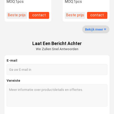
Laser Infrarode
Plantar Fasciitis Te
MOQ:
1pcs
MOQ:
1pcs
Fysiomagneetontsteking
behandelen
aan Lichaamspijn
verlicht
Beste prijs
contact
Beste prijs
contact
Kwaliteitsco
Contacteer
Verzoek Om
Shopping
Ntrole
Ons
Een Citaat
Online
Bekijk meer
De Machine van de schokgolftherapie
Laat Een Bericht Achter
De Machine van de Tecartherapie
We Zullen Snel Antwoorden
De Machine van de magneetontstekingstherapie
E-mail
De Machine van de ultrasone klanktherapie
De Therapiemachine van de luchtdruk
Vereiste
ESWT-Therapiemachine
Elektromagnetische Therapiemachine
Cryolipolysis Vette het Bevriezen Machine