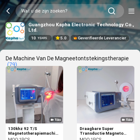
Guangzhou Kapha Electronic Technology Co.,
Ltd.
10
5.0
Geverifieerde Leverancier
YEARS
De Machine Van De Magneetontstekingstherapie
(79)
130khz 92 T/S
Draagbare Super
Magnetotherapiemachine
Transductie Magneto
met 10,4 inch
Therapie Machine
MOQ:
1PCS
MOQ:
1PCS