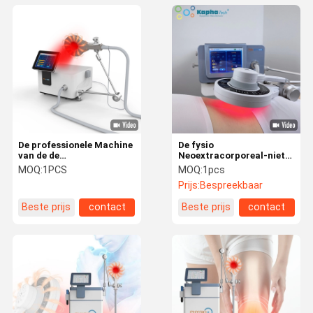
De professionele Machine
De fysio
van de de
Neoextracorporeal-niet
Magneetontstekingstherapie
Invasieve Machine van de
MOQ:
1PCS
MOQ:
1pcs
van de Rugpijnhulp met
Magneetontstekingstherapie
Prijs:
Bespreekbaar
10,4 Duimtouch screen
Beste prijs
contact
Beste prijs
contact