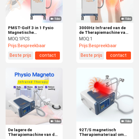
PMST-Golf 3 in 1 Fysio
3000Hz Infrared van de
Magnetische
de Therapiemachine van
Therapiemachine met de
de
MOQ:
1PCS
MOQ:
1
Pneumatische Schokgolf
Drukgolfmagneetontsteking
Prijs:
Bespreekbaar
Prijs:
Bespreekbaar
van EMTT
voor Fysiotherapie
Beste prijs
contact
Beste prijs
contact
Huis
Producten
Ongeveer
Fabrieksreis
Ons
De lagere de
92T/S magnetisch
Therapiemachine van de
Therapiemateriaal om