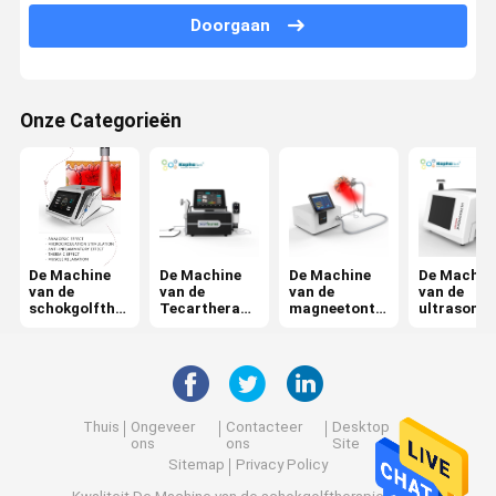
Doorgaan
Jet Peel Machine
De elektromachine van de Spierstimulatie
Onze Categorieën
De Machine van de ultrasone klankfysiotherapie
Photodynamic Therapiemachine
Radiofrequentiemachine
Microneedling Verwaarloosbaar rf
De Machine
De Machine
De Machine
De Machin
van de
van de
van de
van de
schokgolfthe
Tecartherapi
magneetonts
ultrasone
De Machine van de laserfysiotherapie
rapie
e
tekingstherap
klankthera
ie
Thuis
Ongeveer
Contacteer
Desktop
ons
ons
Site
Sitemap
Privacy Policy