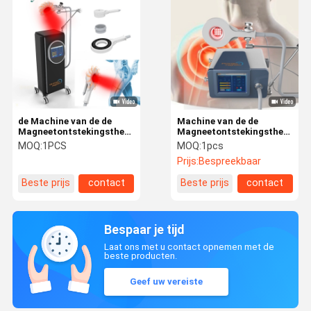
de Machine van de de
Machine van de de
Magneetontstekingstherapie
Magneetontstekingstherapie
van 3000Hz EMTT voor
van de handen de Vrije
MOQ:
1PCS
MOQ:
1pcs
ED-Behandeling 4 Tesla-
Super Transductie met
Prijs:
Bespreekbaar
Energie
Water Koel Systeem
Beste prijs
contact
Beste prijs
contact
Bespaar je tijd
Laat ons met u contact opnemen met de
beste producten.
Geef uw vereiste