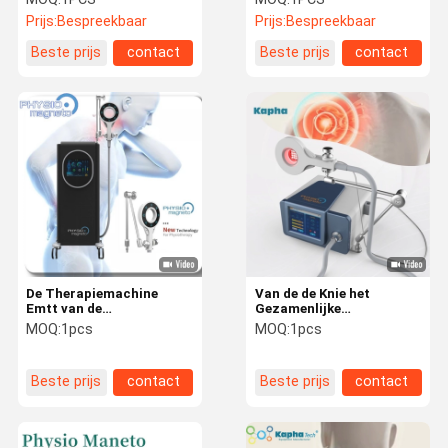
touchscreen
EMTTS Handen Gratis
Prijs:
Bespreekbaar
Prijs:
Bespreekbaar
Met Water Koel Systeem
Beste prijs
contact
Beste prijs
contact
De Therapiemachine
Van de de Knie het
Emtt van de
Gezamenlijke
Extracorporeal
Rehabilitatie van de
MOQ:
1pcs
MOQ:
1pcs
Magnetische Transductie
magneetfysiotherapie
voor Musculoskeletal
Apparaat 100kHz
Wanorde
Beste prijs
contact
Beste prijs
contact