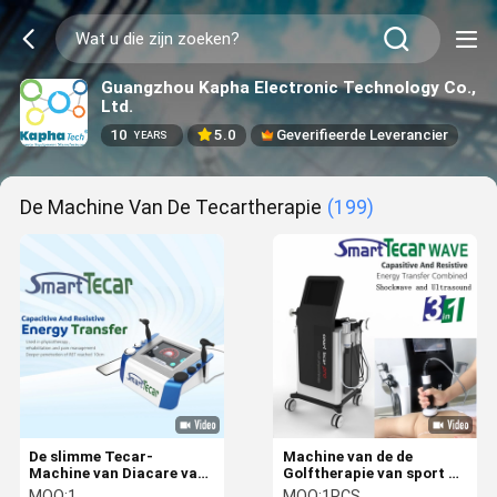
Guangzhou Kapha Electronic Technology Co.,
Ltd.
10
5.0
Geverifieerde Leverancier
YEARS
De Machine Van De Tecartherapie
(199)
De slimme Tecar-
Machine van de de
Machine van Diacare van
Golftherapie van sport de
de Therapie Monopolar rf
injuiry Ultraound met
MOQ:
1
MOQ:
1PCS