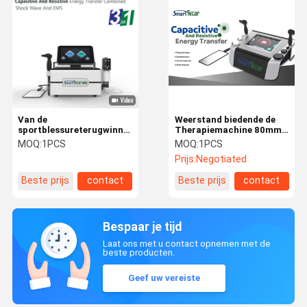
Van de
Weerstand biedende de
sportblessureterugwinning
Therapiemachine 80mm
en Rehabilitatie de
Handvat AC220V van
MOQ:
1PCS
MOQ:
1PCS
Machine van de de
Endothermy Tecar
Prijs:
Negotiated
Diathermiefysiotherapie
van Tecar
Beste prijs
contact
Beste prijs
contact
Bespaar je tijd
Laat ons met u contact opnemen met de
beste producten.
Geef uw vereiste