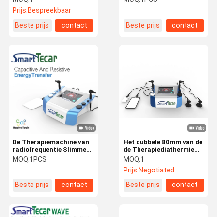
Diathermie
Tecar-Diathermie voor
Prijs:
Bespreekbaar
Plantar fasciitis
Beste prijs
contact
Beste prijs
contact
De Therapiemachine van
Het dubbele 80mm van de
radiofrequentie Slimme
de Therapiediathermie
Tecar voor Fysiotherapie
van Handvattecar van de
MOQ:
1PCS
MOQ:
1
de Machinerf Tecar
Prijs:
Negotiated
Microgolf de
Diathermiemateriaal voor
Beste prijs
contact
Beste prijs
contact
Spier ontspant