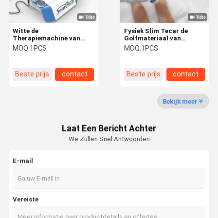
Witte de
Fysiek Slim Tecar de
Therapiemachine van
Golfmateriaal van
300KHZ Tecar voor de
Physiotherpay voor ED
MOQ:
1PCS
MOQ:
1PCS
Hulp van de Lichaamspijn
Treament
Beste prijs
contact
Beste prijs
contact
Bekijk meer
Laat Een Bericht Achter
We Zullen Snel Antwoorden
E-mail
Vereiste