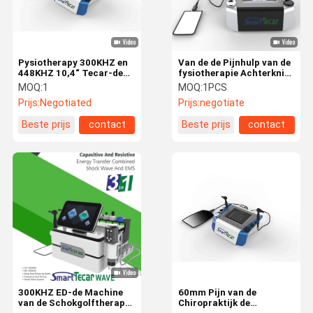
Pysiotherapy 300KHZ en
Van de de Pijnhulp van de
448KHZ 10,4“ Tecar-de
fysiotherapie Achterknie
Atletische Rehabilitatie
van de de
MOQ:
1
MOQ:
1PCS
van de Therapiemachine
Sportverwonding van de
Prijs:
Negotiated
Prijs:
negotiate
Terugwinningstecar de
Therapiemachine
Beste prijs
contact
Beste prijs
contact
Huis
Producten
Ongeveer
Fabrieksreis
Ons
300KHZ ED-de Machine
60mm Pijn van de
van de Schokgolftherapie
Chiropraktijk de