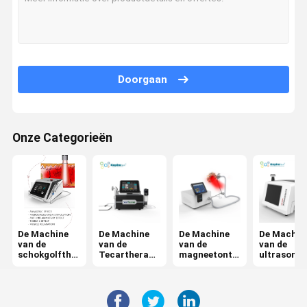
Doorgaan
Onze Categorieën
De Machine
De Machine
De Machine
De Machin
van de
van de
van de
van de
schokgolfthe
Tecartherapi
magneetonts
ultrasone
rapie
e
tekingstherap
klankthera
ie