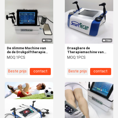
Jet Peel Machine
De elektromachine van de Spierstimulatie
De Machine van de ultrasone klankfysiotherapie
Photodynamic Therapiemachine
De slimme Machine van
Draagbare de
de de Drukgolftherapie
Therapiemachine van
Radiofrequentiemachine
van Tecar voor de
Diathermietecar voor de
MOQ:
1PCS
MOQ:
1PCS
Enkelverstuiking van
Enkelverstuiking Plantar
Microneedling Verwaarloosbaar rf
Sportinjuiry
Fasciitis van Sportinjuiry
Beste prijs
contact
Beste prijs
contact
De Machine van de laserfysiotherapie