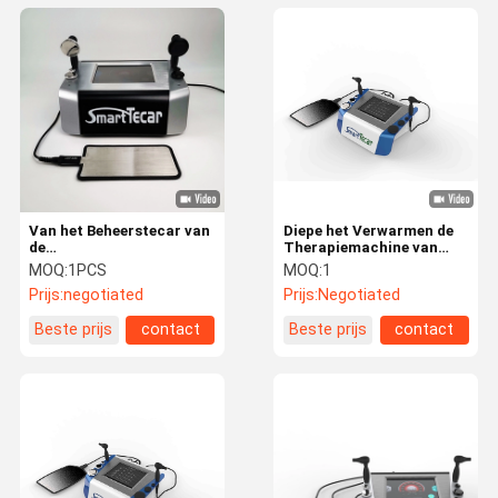
Van het Beheerstecar van
Diepe het Verwarmen de
de
Therapiemachine van
fysiotherapiechiropraktijk
Tecar van de Massage
MOQ:
1PCS
MOQ:
1
de Gezichts van de de
Diathermische Therapie
Prijs:
negotiated
Prijs:
Negotiated
Therapiemachine
voor Lichaamspijn en
Massage van de de
Sportverwonding
Beste prijs
contact
Beste prijs
contact
Stekelpijn