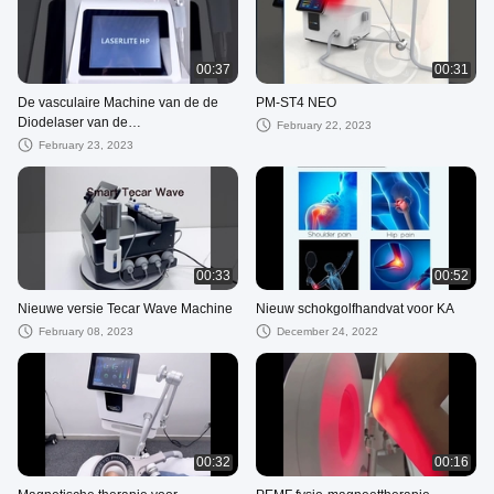
00:37
00:31
De vasculaire Machine van de de
PM-ST4 NEO
Diodelaser van de
February 22, 2023
Schepenverwijdering voor
February 23, 2023
Fysiotherapie
00:33
00:52
Nieuwe versie Tecar Wave Machine
Nieuw schokgolfhandvat voor KA
February 08, 2023
December 24, 2022
00:32
00:16