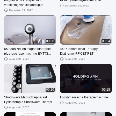
Magnetische therapie voor
PEMF fysio-magneettherapie
verlichting van lichaamspijn
December 19, 2022
December 19, 2022
00:30
00:54
650 808 NM en magnetotherapie
448K Smart Tecar Therapy
plus lage lasermachine EMTTS
Diathermy RF CET RET
schokgolf fysiek
Fysiotherapiemachine voor
August 06, 2026
August 06, 2026
pijnverlichting en facelift
00:26
00:18
Shockwave Medisch Apparaat
Fotodynamische therapiemachine
Fysiotherapie Shockwave Therapie
August 02, 2026
Machine Voor tenniselleboog
August 04, 2026