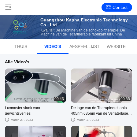
Contact
Guangzhou Kapha Electronic Technology
Co., Ltd.
Kwaliteit De Machine van de schokgolftherapie, De
Machine van de Tecartherapie fabrikant uit China
THUIS
VIDEO'S
AFSPEELLIJST
WEBSITE
Alle Video's
00:43
00:55
Luxmaster slank voor
De lage van de Therapieerchonia
gewichtsverlies
405nm 635nm van de Verlaterlaser
Machine van de de
March 27, 2023
March 17, 2023
Laserfysiotherapie voor Pijnhulp